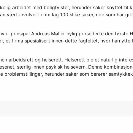
lig arbeidet med boligtvister, herunder saker knyttet til k
n vært involvert i om lag 100 slike saker, noe som har gitt
, hvor prinsipal Andreas Møller nylig prosederte den først
, et firma spesialisert innen dette fagfeltet, hvor han ytt
innen arbeidsrett og helserett. Helserett ble et naturlig in
esenet, særlig innen psykisk helsevern. Denne kombinasjone
e problemstillinger, herunder saker som berører samtykkek