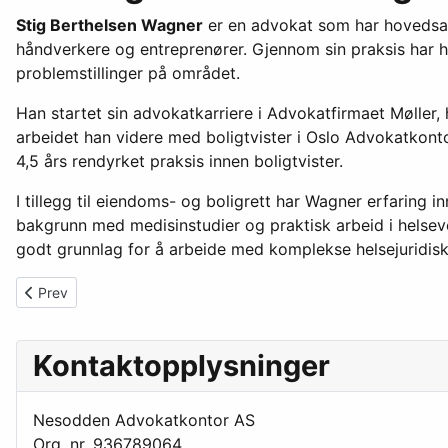
Stig Berthelsen Wagner
er en advokat som har hovedsake
håndverkere og entreprenører. Gjennom sin praksis har ha
problemstillinger på området.
Han startet sin advokatkarriere i Advokatfirmaet Møller
arbeidet han videre med boligtvister i Oslo Advokatkontor
4,5 års rendyrket praksis innen boligtvister.
I tillegg til eiendoms- og boligrett har Wagner erfaring 
bakgrunn med medisinstudier og praktisk arbeid i helsev
godt grunnlag for å arbeide med komplekse helsejuridisk
Previous article: Om virksomheten
Prev
Kontaktopplysninger
Nesodden Advokatkontor AS
Org. nr. 936789064