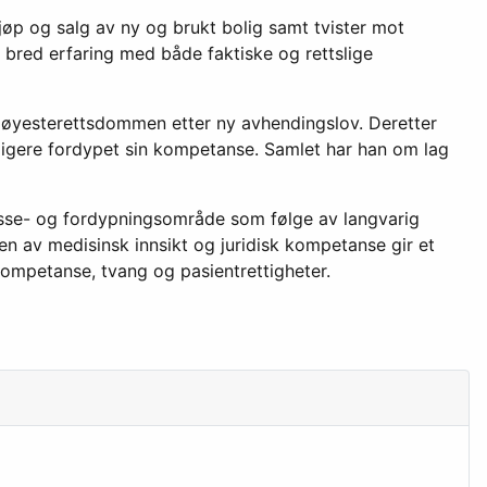
jøp og salg av ny og brukt bolig samt tvister mot
 bred erfaring med både faktiske og rettslige
e Høyesterettsdommen etter ny avhendingslov. Deretter
erligere fordypet sin kompetanse. Samlet har han om lag
teresse- og fordypningsområde som følge av langvarig
n av medisinsk innsikt og juridisk kompetanse gir et
ompetanse, tvang og pasientrettigheter.